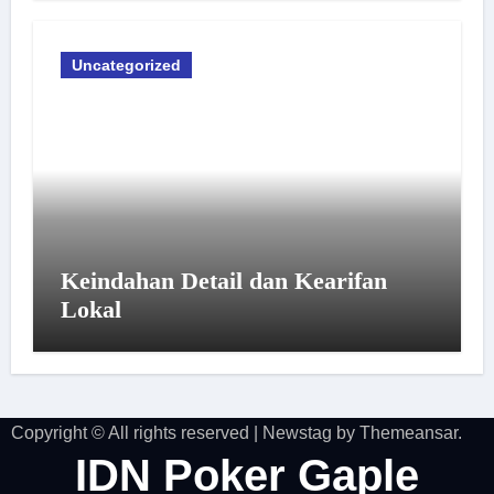
Uncategorized
Keindahan Detail dan Kearifan
Lokal
Copyright © All rights reserved
|
Newstag
by
Themeansar
.
IDN Poker Gaple