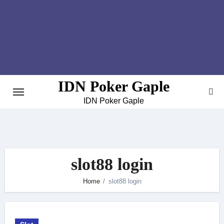
Skip
to
content
IDN Poker Gaple
IDN Poker Gaple
slot88 login
Home
slot88 login